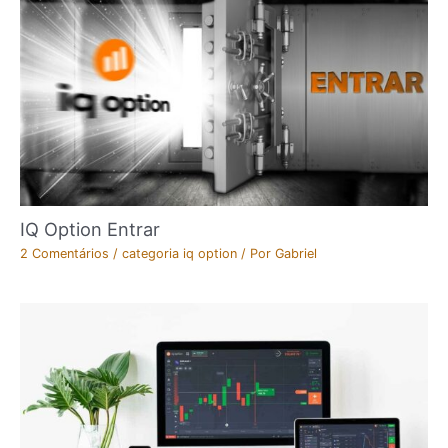
IQ Option Entrar
2 Comentários
/
categoria iq option
/ Por
Gabriel