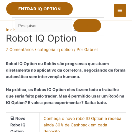
Ir
Pesquisar
MEN
ENTRAR IQ OPTION
para
…
o
PRIN
conteúdo
Post
Início
categoria iq option
Robot IQ Option
navigation
Robot IQ Option
7 Comentários
/
categoria iq option
/ Por
Gabriel
Robot IQ Option ou Robôs são programas que atuam
diretamente no aplicativo da corretora, negociando de forma
automática sem intervenção humana.
Na prática, os Robos IQ Option eles fazem todo o trabalho
que seria feito pelo trader. Mas é permitido usar um Robô na
IQ Option? E vale a pena experimentar? Saiba tudo.
💻 Novo
Conheça o novo robô IQ Option e receba
Robo IQ
ainda 30% de Cashback em cada
Option
depósito