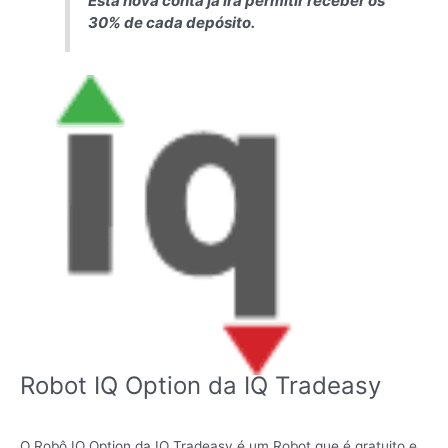
Esta nova conta já irá permitir receber os
30% de cada depósito.
Robot IQ Option da IQ Tradeasy
O Robô IQ Option da IQ Tradeasy é um Robot que é gratuito e